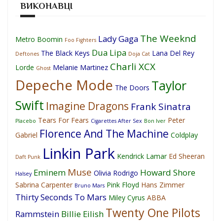
ВИКОНАВЦІ
The Weeknd
Lady Gaga
Metro Boomin
Foo Fighters
Dua Lipa
The Black Keys
Lana Del Rey
Deftones
Doja Cat
Charli XCX
Lorde
Melanie Martinez
Ghost
Depeche Mode
Taylor
The Doors
Swift
Imagine Dragons
Frank Sinatra
Tears For Fears
Peter
Placebo
Cigarettes After Sex
Bon Iver
Florence And The Machine
Gabriel
Coldplay
Linkin Park
Kendrick Lamar
Ed Sheeran
Daft Punk
Muse
Eminem
Howard Shore
Olivia Rodrigo
Halsey
Sabrina Carpenter
Pink Floyd
Hans Zimmer
Bruno Mars
Thirty Seconds To Mars
Miley Cyrus
ABBA
Twenty One Pilots
Rammstein
Billie Eilish