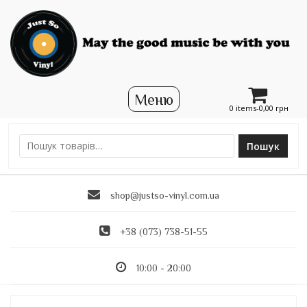
0 items-
0,00
грн
Пошук
Ш
у
к
shop@justso-vinyl.com.ua
а
т
и
+38 (073) 738-51-55
:
10:00 - 20:00