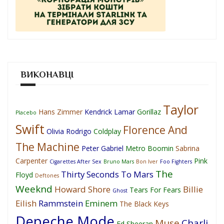
ВИКОНАВЦІ
Taylor
Hans Zimmer
Kendrick Lamar
Gorillaz
Placebo
Swift
Florence And
Olivia Rodrigo
Coldplay
The Machine
Peter Gabriel
Metro Boomin
Sabrina
Carpenter
Pink
Cigarettes After Sex
Bruno Mars
Bon Iver
Foo Fighters
The
Thirty Seconds To Mars
Floyd
Deftones
Weeknd
Howard Shore
Billie
Tears For Fears
Ghost
Eilish
Rammstein
Eminem
The Black Keys
Depeche Mode
Muse
Charli
Ed Sheeran