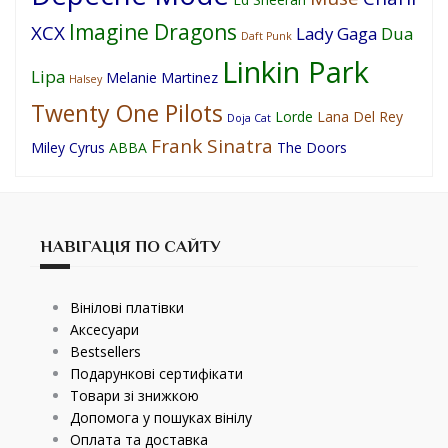
Imagine Dragons
XCX
Lady Gaga
Dua
Daft Punk
Linkin Park
Lipa
Melanie Martinez
Halsey
Twenty One Pilots
Lorde
Lana Del Rey
Doja Cat
Frank Sinatra
Miley Cyrus
ABBA
The Doors
НАВІГАЦІЯ ПО САЙТУ
Вінілові платівки
Аксесуари
Bestsellers
Подарункові сертифікати
Товари зі знижкою
Допомога у пошуках вінілу
Оплата та доставка