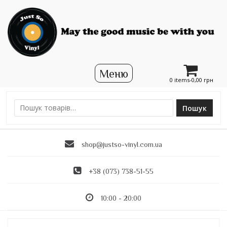
0 items-
0,00
грн
Пошук
Ш
у
к
shop@justso-vinyl.com.ua
а
т
и
+38 (073) 738-51-55
:
10:00 - 20:00