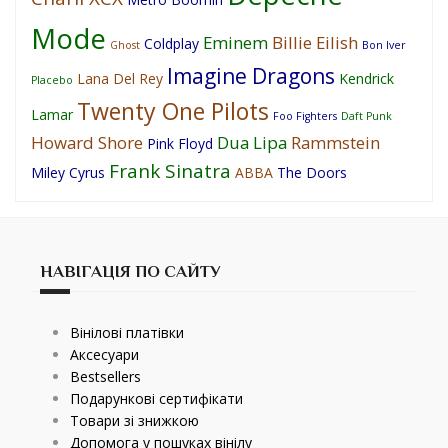
Mode
Eminem
Billie Eilish
Coldplay
Ghost
Bon Iver
Imagine Dragons
Lana Del Rey
Kendrick
Placebo
Twenty One Pilots
Lamar
Foo Fighters
Daft Punk
Howard Shore
Dua Lipa
Rammstein
Pink Floyd
Frank Sinatra
Miley Cyrus
ABBA
The Doors
НАВІГАЦІЯ ПО САЙТУ
Вінілові платівки
Аксесуари
Bestsellers
Подарункові сертифікати
Товари зі знижкою
Допомога у пошуках вінілу