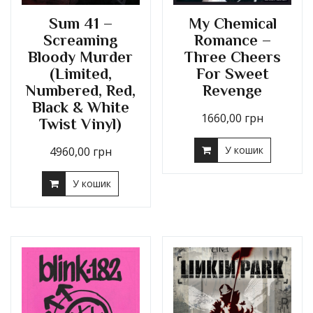
Sum 41 –
My Chemical
Screaming
Romance –
Bloody Murder
Three Cheers
(Limited,
For Sweet
Numbered, Red,
Revenge
Black & White
1660,00
грн
Twist Vinyl)
У кошик
4960,00
грн
У кошик