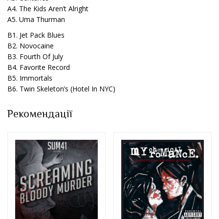
A4. The Kids Aren’t Alright
A5. Uma Thurman
B1. Jet Pack Blues
B2. Novocaine
B3. Fourth Of July
B4. Favorite Record
B5. Immortals
B6. Twin Skeleton’s (Hotel In NYC)
Рекомендації