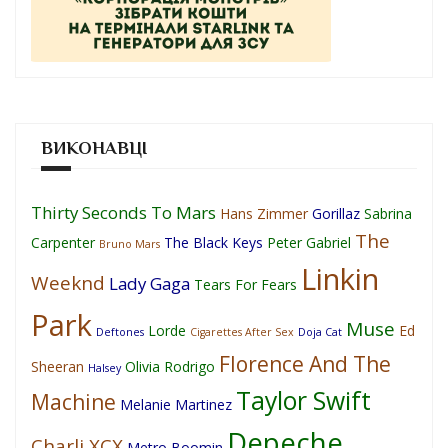
ВИКОНАВЦІ
Thirty Seconds To Mars
Hans Zimmer
Gorillaz
Sabrina
The
Carpenter
The Black Keys
Peter Gabriel
Bruno Mars
Linkin
Weeknd
Lady Gaga
Tears For Fears
Park
Muse
Lorde
Ed
Deftones
Cigarettes After Sex
Doja Cat
Florence And The
Sheeran
Olivia Rodrigo
Halsey
Taylor Swift
Machine
Melanie Martinez
Depeche
Charli XCX
Metro Boomin