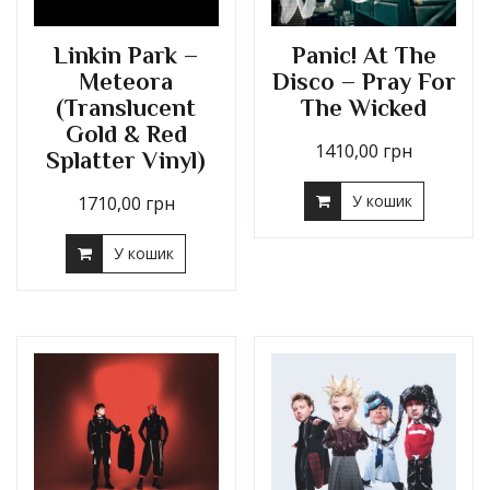
Linkin Park –
Panic! At The
Meteora
Disco – Pray For
(Translucent
The Wicked
Gold & Red
1410,00
грн
Splatter Vinyl)
У кошик
1710,00
грн
У кошик