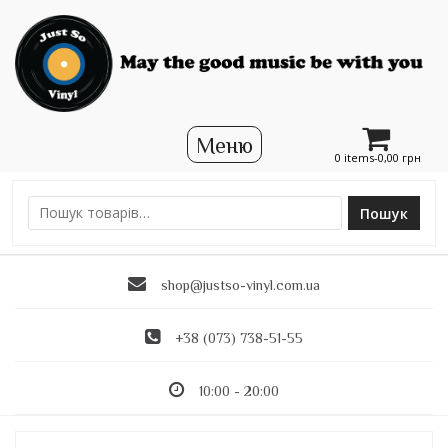
0 items-
0,00
грн
Пошук
Ш
у
к
shop@justso-vinyl.com.ua
а
т
и
+38 (073) 738-51-55
:
10:00 - 20:00