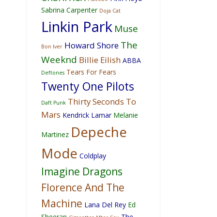
Sabrina Carpenter
Doja Cat
Linkin Park
Muse
The
Howard Shore
Bon Iver
Weeknd
Billie Eilish
ABBA
Tears For Fears
Deftones
Twenty One Pilots
Thirty Seconds To
Daft Punk
Mars
Kendrick Lamar
Melanie
Depeche
Martinez
Mode
Coldplay
Imagine Dragons
Florence And The
Machine
Lana Del Rey
Ed
Sheeran
The