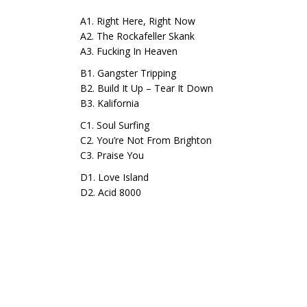
A1. Right Here, Right Now
A2. The Rockafeller Skank
A3. Fucking In Heaven
B1. Gangster Tripping
B2. Build It Up – Tear It Down
B3. Kalifornia
C1. Soul Surfing
C2. You’re Not From Brighton
C3. Praise You
D1. Love Island
D2. Acid 8000