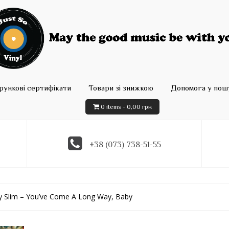
рункові сертифікати
Товари зі знижкою
Допомога у пошу
0 items -
0,00
грн
+38 (073) 738-51-55
y Slim – You’ve Come A Long Way, Baby