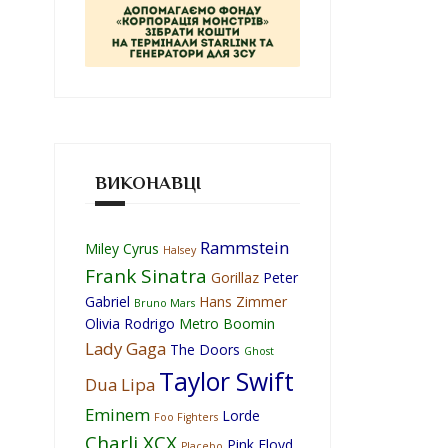
ВИКОНАВЦІ
Rammstein
Miley Cyrus
Halsey
Frank Sinatra
Gorillaz
Peter
Gabriel
Hans Zimmer
Bruno Mars
Olivia Rodrigo
Metro Boomin
Lady Gaga
The Doors
Ghost
Taylor Swift
Dua Lipa
Eminem
Lorde
Foo Fighters
Charli XCX
Pink Floyd
Placebo