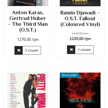
Anton Karas,
Ramin Djawadi –
Gertrud Huber
O.S.T. Fallout
– The Third Man
(Coloured Vinyl)
(O.S.T.)
2430,00
грн
2230,00
грн
1270,00
грн
У кошик
У кошик
Bestseller