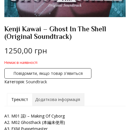
Kenji Kawai – Ghost In The Shell
(Original Soundtrack)
1250,00
грн
Немає в наявності
Повідомити, якщо товар з'явиться
Категорія:
Soundtrack
Трекліст
Додаткова інформація
A1. M01 謡I – Making Of Cyborg
A2. M02 Ghosthack (本編未使用)
A3. EXM Puppetmaster