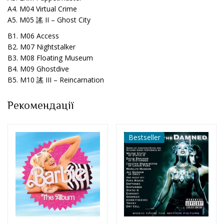
A4. M04 Virtual Crime
A5. M05 謠 II – Ghost City
B1. M06 Access
B2. M07 Nightstalker
B3. M08 Floating Museum
B4. M09 Ghostdive
B5. M10 謠 III – Reincarnation
Рекомендації
Bestseller