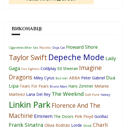
ВИКОНАВЦІ
Howard Shore
Cigarettes After Sex
Placebo
Doja Cat
Depeche Mode
Taylor Swift
Lady
Imagine
Gaga
Coldplay
Ed Sheeran
Foo Fighters
Dragons
Dua
Miley Cyrus
ABBA
Peter Gabriel
Bon Iver
Lipa
Tears For Fears
Hans Zimmer
Melanie
Bruno Mars
The Weeknd
Martinez
Lana Del Rey
Daft Punk
Halsey
Linkin Park
Florence And The
Machine
Eminem
The Doors
Pink Floyd
Gorillaz
Frank Sinatra
Charli
Olivia Rodrigo
Lorde
Ghost