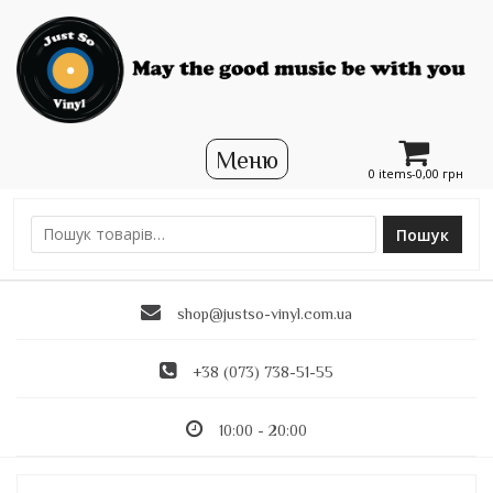
0 items-
0,00
грн
Пошук
Ш
у
к
shop@justso-vinyl.com.ua
а
т
и
+38 (073) 738-51-55
:
10:00 - 20:00