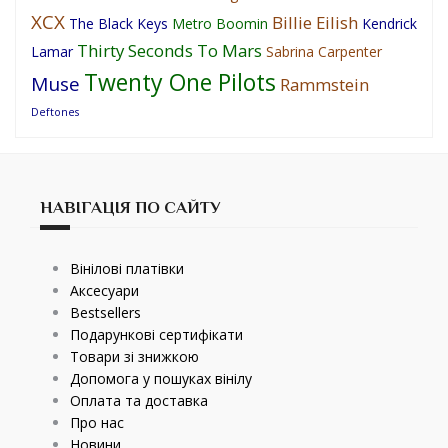
XCX
Billie Eilish
The Black Keys
Metro Boomin
Kendrick
Thirty Seconds To Mars
Lamar
Sabrina Carpenter
Twenty One Pilots
Muse
Rammstein
Deftones
НАВІГАЦІЯ ПО САЙТУ
Вінілові платівки
Аксесуари
Bestsellers
Подарункові сертифікати
Товари зі знижкою
Допомога у пошуках вінілу
Оплата та доставка
Про нас
Новини