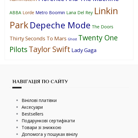
Linkin
ABBA
Lorde
Metro Boomin
Lana Del Rey
Park
Depeche Mode
The Doors
Twenty One
Thirty Seconds To Mars
Ghost
Taylor Swift
Pilots
Lady Gaga
НАВІГАЦІЯ ПО САЙТУ
Вінілові платівки
Аксесуари
Bestsellers
Подарункові сертифікати
Товари зі знижкою
Допомога у пошуках вінілу