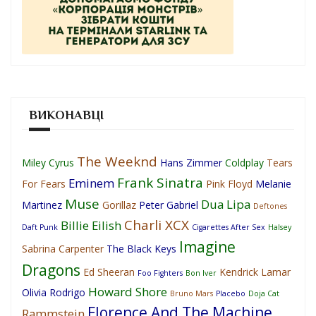
ВИКОНАВЦІ
The Weeknd
Miley Cyrus
Hans Zimmer
Coldplay
Tears
Frank Sinatra
Eminem
For Fears
Pink Floyd
Melanie
Muse
Dua Lipa
Martinez
Gorillaz
Peter Gabriel
Deftones
Charli XCX
Billie Eilish
Daft Punk
Cigarettes After Sex
Halsey
Imagine
Sabrina Carpenter
The Black Keys
Dragons
Ed Sheeran
Kendrick Lamar
Foo Fighters
Bon Iver
Howard Shore
Olivia Rodrigo
Bruno Mars
Placebo
Doja Cat
Florence And The Machine
Rammstein