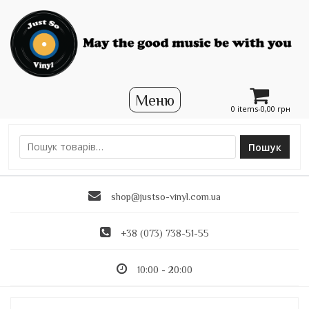
0 items-
0,00
грн
Пошук
Ш
у
к
shop@justso-vinyl.com.ua
а
т
и
+38 (073) 738-51-55
:
10:00 - 20:00