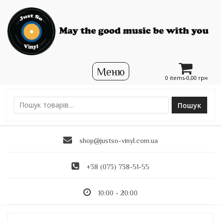
0 items-
0,00
грн
Пошук
Ш
у
к
shop@justso-vinyl.com.ua
а
т
и
+38 (073) 738-51-55
:
10:00 - 20:00