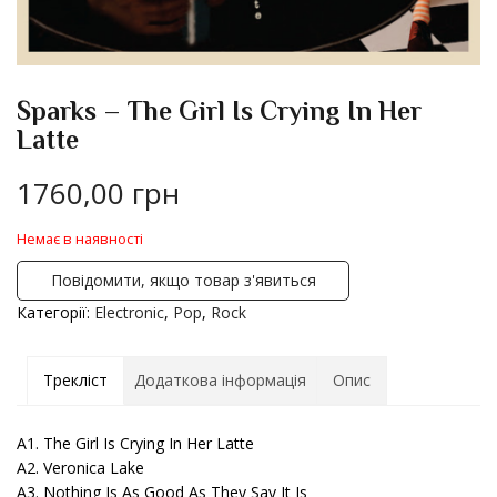
Sparks – The Girl Is Crying In Her
Latte
1760,00
грн
Немає в наявності
Повідомити, якщо товар з'явиться
Категорії:
Electronic
,
Pop
,
Rock
Трекліст
Додаткова інформація
Опис
A1. The Girl Is Crying In Her Latte
A2. Veronica Lake
A3. Nothing Is As Good As They Say It Is