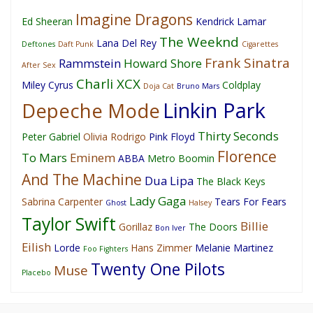
Imagine Dragons
Ed Sheeran
Kendrick Lamar
The Weeknd
Lana Del Rey
Deftones
Daft Punk
Cigarettes
Frank Sinatra
Rammstein
Howard Shore
After Sex
Charli XCX
Miley Cyrus
Coldplay
Doja Cat
Bruno Mars
Linkin Park
Depeche Mode
Thirty Seconds
Peter Gabriel
Olivia Rodrigo
Pink Floyd
Florence
To Mars
Eminem
ABBA
Metro Boomin
And The Machine
Dua Lipa
The Black Keys
Lady Gaga
Sabrina Carpenter
Tears For Fears
Ghost
Halsey
Taylor Swift
Billie
Gorillaz
The Doors
Bon Iver
Eilish
Lorde
Hans Zimmer
Melanie Martinez
Foo Fighters
Twenty One Pilots
Muse
Placebo