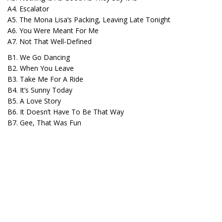
A4. Escalator
A5. The Mona Lisa’s Packing, Leaving Late Tonight
A6. You Were Meant For Me
A7. Not That Well-Defined
B1. We Go Dancing
B2. When You Leave
B3. Take Me For A Ride
B4. It’s Sunny Today
B5. A Love Story
B6. It Doesn’t Have To Be That Way
B7. Gee, That Was Fun