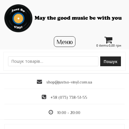
0 items-
0,00
грн
Пошук
Ш
у
к
shop@justso-vinyl.com.ua
а
т
и
+38 (073) 738-51-55
:
10:00 - 20:00