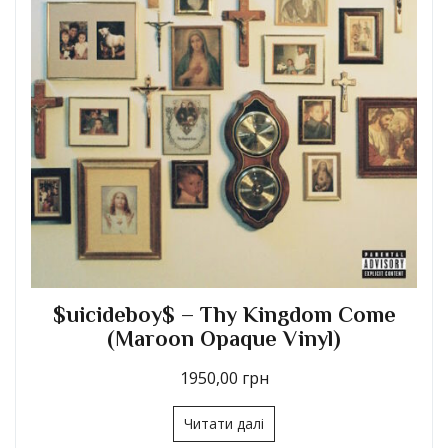
oy$ – Thy Kingdom Come
$uicidebo
slucent Natural Vinyl)
(Mar
1850,00
грн
Читати далі