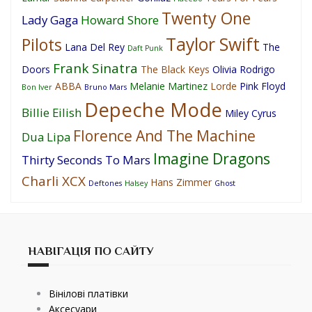
Twenty One
Lady Gaga
Howard Shore
Taylor Swift
Pilots
Lana Del Rey
The
Daft Punk
Frank Sinatra
Doors
The Black Keys
Olivia Rodrigo
ABBA
Melanie Martinez
Lorde
Pink Floyd
Bon Iver
Bruno Mars
Depeche Mode
Billie Eilish
Miley Cyrus
Florence And The Machine
Dua Lipa
Imagine Dragons
Thirty Seconds To Mars
Charli XCX
Hans Zimmer
Deftones
Halsey
Ghost
НАВІГАЦІЯ ПО САЙТУ
Вінілові платівки
Аксесуари