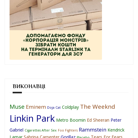
ВИКОНАВЦІ
Muse
The Weeknd
Eminem
Coldplay
Doja Cat
Linkin Park
Metro Boomin
Ed Sheeran
Peter
Rammstein
Gabriel
Kendrick
Cigarettes After Sex
Foo Fighters
Lamar
Sabrina Carpenter
Gorillaz
Tears For Fears
Placebo