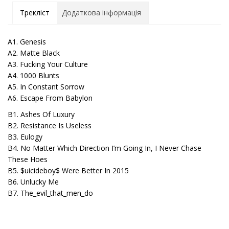
Трекліст
Додаткова інформація
A1. Genesis
A2. Matte Black
A3. Fucking Your Culture
A4. 1000 Blunts
A5. In Constant Sorrow
A6. Escape From Babylon
B1. Ashes Of Luxury
B2. Resistance Is Useless
B3. Eulogy
B4. No Matter Which Direction I’m Going In, I Never Chase
These Hoes
B5. $uicideboy$ Were Better In 2015
B6. Unlucky Me
B7. The_evil_that_men_do