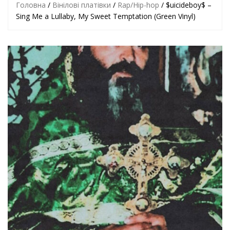
Головна
/
Вінілові платівки
/
Rap/Hip-hop
/ $uicideboy$ –
Sing Me a Lullaby, My Sweet Temptation (Green Vinyl)