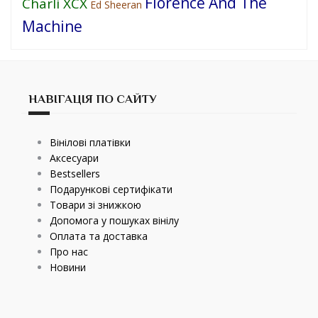
Florence And The
Charli XCX
Ed Sheeran
Machine
НАВІГАЦІЯ ПО САЙТУ
Вінілові платівки
Аксесуари
Bestsellers
Подарункові сертифікати
Товари зі знижкою
Допомога у пошуках вінілу
Оплата та доставка
Про нас
Новини