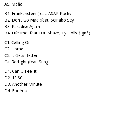
A5. Mafia
B1. Frankenstein (feat. ASAP Rocky)
B2. Don’t Go Mad (feat. Seinabo Sey)
B3. Paradise Again
B4. Lifetime (feat. 070 Shake, Ty Dolls $ign*)
C1. Calling On
C2. Home
C3. It Gets Better
C4. Redlight (feat. Sting)
D1. Can U Feel It
D2. 19.30
D3. Another Minute
D4. For You