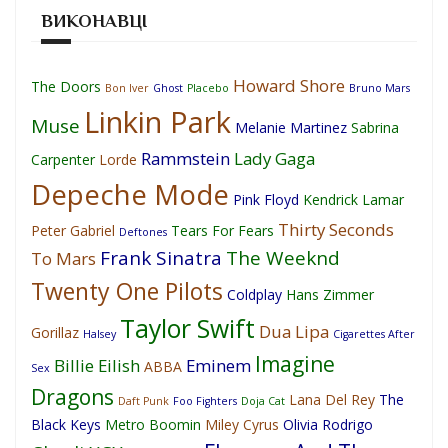
ВИКОНАВЦІ
Howard Shore
The Doors
Bon Iver
Ghost
Placebo
Bruno Mars
Linkin Park
Muse
Melanie Martinez
Sabrina
Rammstein
Lady Gaga
Carpenter
Lorde
Depeche Mode
Pink Floyd
Kendrick Lamar
Thirty Seconds
Peter Gabriel
Tears For Fears
Deftones
Frank Sinatra
The Weeknd
To Mars
Twenty One Pilots
Coldplay
Hans Zimmer
Taylor Swift
Dua Lipa
Gorillaz
Halsey
Cigarettes After
Imagine
Billie Eilish
Eminem
ABBA
Sex
Dragons
Lana Del Rey
The
Daft Punk
Foo Fighters
Doja Cat
Black Keys
Metro Boomin
Miley Cyrus
Olivia Rodrigo