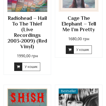
Radiohead – Hail
Cage The
To The Thief
Elephant – Tell
(Live
Me I’m Pretty
Recordings
1680,00
грн
2003-2009) (Red
Vinyl)
У кошик
1990,00
грн
У кошик
Bestseller