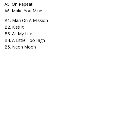
A5. On Repeat
A6. Make You Mine
B1. Man On A Mission
B2. Kiss It
B3. All My Life
B4. A Little Too High
B5. Neon Moon