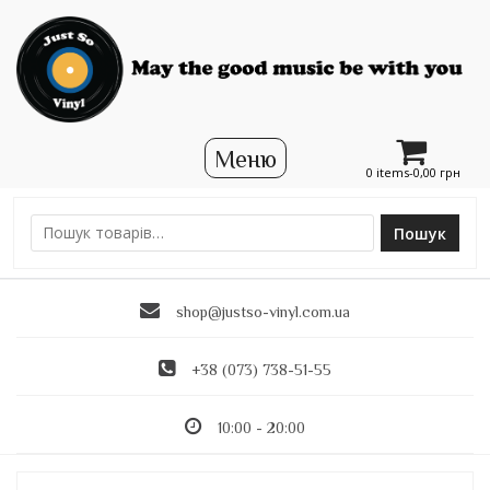
0 items-
0,00
грн
Пошук
Ш
у
к
shop@justso-vinyl.com.ua
а
т
и
+38 (073) 738-51-55
:
10:00 - 20:00