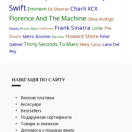
Swift
Charli XCX
Eminem
Ed Sheeran
Florence And The Machine
Olivia Rodrigo
Frank Sinatra
Lorde
The
Halsey
Bruno Mars
Deftones
Howard Shore
Doors
Metro Boomin
Peter
Placebo
Thirty Seconds To Mars
Gabriel
Miley Cyrus
Lana Del
Rey
НАВІГАЦІЯ ПО САЙТУ
Вінілові платівки
Аксесуари
Bestsellers
Подарункові сертифікати
Товари зі знижкою
Допомога у пошуках вінілу