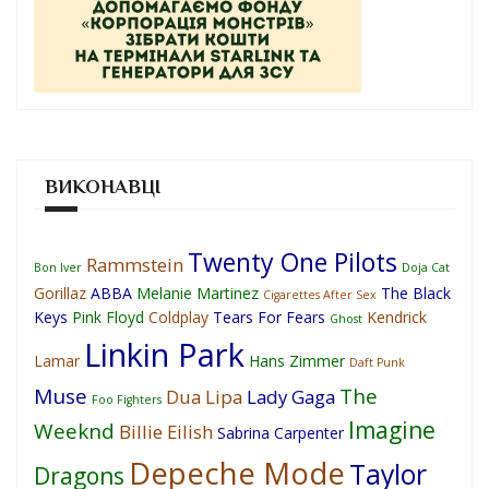
ВИКОНАВЦІ
Twenty One Pilots
Rammstein
Bon Iver
Doja Cat
Gorillaz
ABBA
Melanie Martinez
The Black
Cigarettes After Sex
Keys
Pink Floyd
Coldplay
Tears For Fears
Kendrick
Ghost
Linkin Park
Lamar
Hans Zimmer
Daft Punk
Muse
The
Dua Lipa
Lady Gaga
Foo Fighters
Imagine
Weeknd
Billie Eilish
Sabrina Carpenter
Depeche Mode
Taylor
Dragons