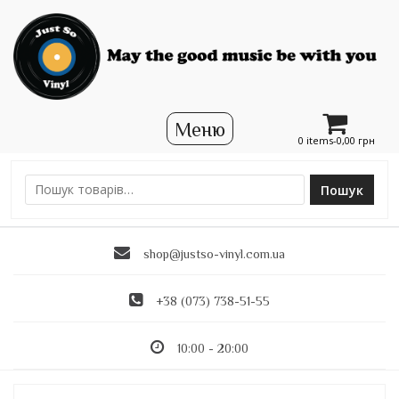
0 items-
0,00
грн
Пошук
Ш
у
к
shop@justso-vinyl.com.ua
а
т
и
+38 (073) 738-51-55
:
10:00 - 20:00