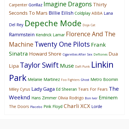
Imagine Dragons
Thirty
Carpenter
Gorillaz
Seconds To Mars
Billie Eilish
Coldplay
ABBA
Lana
Depeche Mode
Del Rey
Doja Cat
Florence And The
Rammstein
Kendrick Lamar
Twenty One Pilots
Machine
Frank
Sinatra
Howard Shore
Dua
Cigarettes After Sex
Deftones
Linkin
Taylor Swift
Muse
Lipa
Daft Punk
Park
Melanie Martinez
Metro Boomin
Foo Fighters
Ghost
The
Lady Gaga
Miley Cyrus
Ed Sheeran
Tears For Fears
Weeknd
Eminem
Hans Zimmer
Olivia Rodrigo
Bon Iver
Charli XCX
The Doors
Pink Floyd
Lorde
Placebo