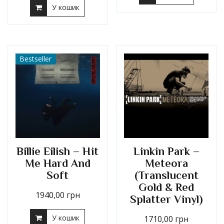
У кошик
Bestseller
Billie Eilish – Hit
Linkin Park –
Me Hard And
Meteora
Soft
(Translucent
Gold & Red
1940,00
грн
Splatter Vinyl)
У кошик
1710,00
грн