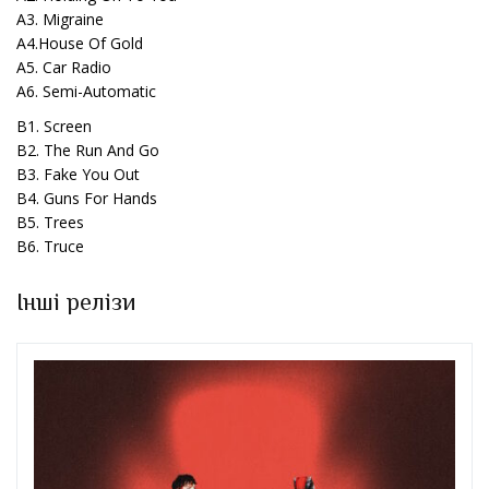
A3. Migraine
A4.House Of Gold
A5. Car Radio
A6. Semi-Automatic
B1. Screen
B2. The Run And Go
B3. Fake You Out
B4. Guns For Hands
B5. Trees
B6. Truce
Інші релізи