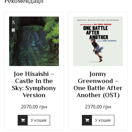
Рекомендації
Joe Hisaishi –
Jonny
Castle In the
Greenwood –
Sky: Symphony
One Battle After
Version
Another (OST)
2070,00
грн
2370,00
грн
У кошик
У кошик