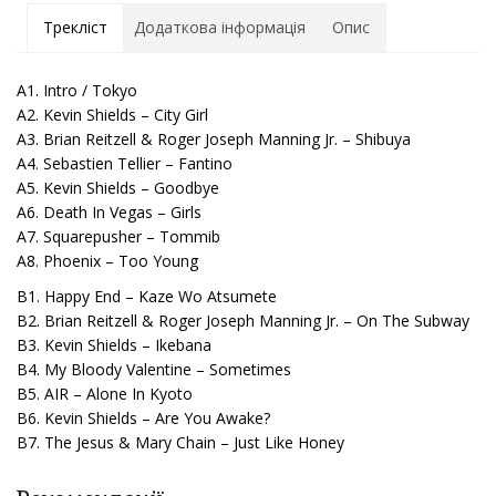
Трекліст
Додаткова інформація
Опис
A1. Intro / Tokyo
A2. Kevin Shields – City Girl
A3. Brian Reitzell & Roger Joseph Manning Jr. – Shibuya
A4. Sebastien Tellier – Fantino
A5. Kevin Shields – Goodbye
A6. Death In Vegas – Girls
A7. Squarepusher – Tommib
A8. Phoenix – Too Young
B1. Happy End – Kaze Wo Atsumete
B2. Brian Reitzell & Roger Joseph Manning Jr. – On The Subway
B3. Kevin Shields – Ikebana
B4. My Bloody Valentine – Sometimes
B5. AIR – Alone In Kyoto
B6. Kevin Shields – Are You Awake?
B7. The Jesus & Mary Chain – Just Like Honey