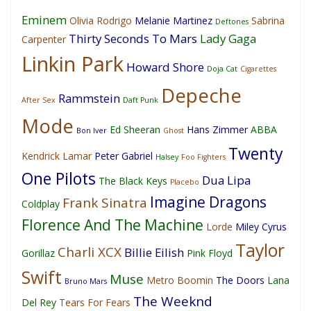
Eminem
Olivia Rodrigo
Melanie Martinez
Sabrina
Deftones
Thirty Seconds To Mars
Lady Gaga
Carpenter
Linkin Park
Howard Shore
Doja Cat
Cigarettes
Depeche
Rammstein
After Sex
Daft Punk
Mode
Ed Sheeran
Hans Zimmer
ABBA
Bon Iver
Ghost
Twenty
Kendrick Lamar
Peter Gabriel
Halsey
Foo Fighters
One Pilots
Dua Lipa
The Black Keys
Placebo
Imagine Dragons
Frank Sinatra
Coldplay
Florence And The Machine
Lorde
Miley Cyrus
Taylor
Charli XCX
Billie Eilish
Gorillaz
Pink Floyd
Swift
Muse
Metro Boomin
The Doors
Lana
Bruno Mars
The Weeknd
Del Rey
Tears For Fears