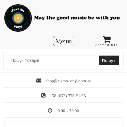
0 items-
0,00
грн
Пошук
Ш
у
к
shop@justso-vinyl.com.ua
а
т
и
+38 (073) 738-51-55
:
10:00 - 20:00