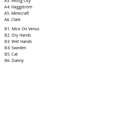
A3. Moog City
A4. Haggstrom
A5. Minecraft
A6. Clark
B1. Mice On Venus
B2. Dry Hands
B3. Wet Hands
B4. Sweden
B5. Cat
B6. Danny