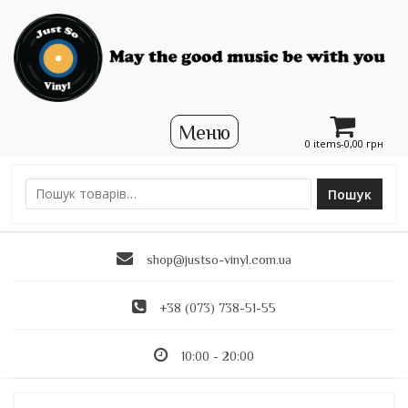
0 items-
0,00
грн
Пошук
Ш
у
к
shop@justso-vinyl.com.ua
а
т
и
+38 (073) 738-51-55
:
10:00 - 20:00