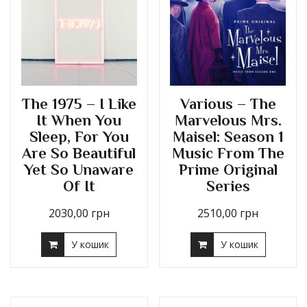
The 1975 – I Like
Various – The
It When You
Marvelous Mrs.
Sleep, For You
Maisel: Season 1
Are So Beautiful
Music From The
Yet So Unaware
Prime Original
Of It
Series
2030,00
грн
2510,00
грн
У кошик
У кошик