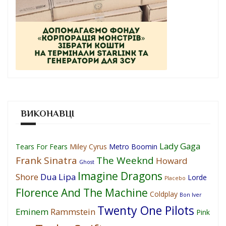
ВИКОНАВЦІ
Lady Gaga
Tears For Fears
Miley Cyrus
Metro Boomin
Frank Sinatra
The Weeknd
Howard
Ghost
Imagine Dragons
Shore
Dua Lipa
Lorde
Placebo
Florence And The Machine
Coldplay
Bon Iver
Twenty One Pilots
Eminem
Rammstein
Pink