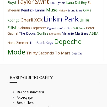
Taylor Swift
Floyd
Lana Del Rey
Ed
Foo Fighters
Muse
Sheeran
Kendrick Lamar
Olivia
Halsey
Bruno Mars
Linkin Park
Charli XCX
Billie
Rodrigo
Eilish
Sabrina Carpenter
Peter
Cigarettes After Sex
Daft Punk
Gabriel
The Doors
Gorillaz
Melanie Martinez
ABBA
Deftones
Depeche
Hans Zimmer
The Black Keys
Mode
Thirty Seconds To Mars
Doja Cat
НАВІГАЦІЯ ПО САЙТУ
Вінілові платівки
Аксесуари
Bestsellers