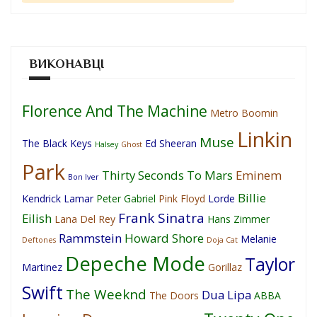
ВИКОНАВЦІ
Florence And The Machine
Metro Boomin
Linkin
Muse
The Black Keys
Ed Sheeran
Halsey
Ghost
Park
Thirty Seconds To Mars
Eminem
Bon Iver
Billie
Kendrick Lamar
Peter Gabriel
Pink Floyd
Lorde
Frank Sinatra
Eilish
Lana Del Rey
Hans Zimmer
Rammstein
Howard Shore
Melanie
Deftones
Doja Cat
Depeche Mode
Taylor
Martinez
Gorillaz
Swift
The Weeknd
Dua Lipa
The Doors
ABBA