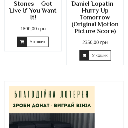
Stones – Got
Daniel Lopatin –
Live If You Want
Hurry Up
It!
Tomorrow
(Original Motion
1800,00
грн
Picture Score)
У кошик
2350,00
грн
У кошик