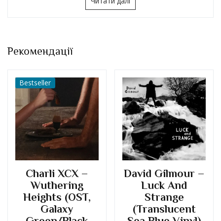
Рекомендації
Bestseller
Charli XCX –
David Gilmour –
Wuthering
Luck And
Heights (OST,
Strange
Galaxy
(Translucent
Green/Black
Sea Blue Vinyl)