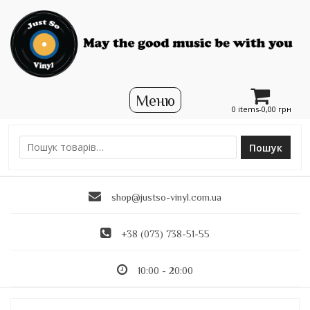
0 items-
0,00
грн
Пошук
Ш
у
к
shop@justso-vinyl.com.ua
а
т
и
+38 (073) 738-51-55
:
10:00 - 20:00