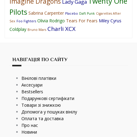
Twenty One
Imagine Dragons
Lady Gaga
Pilots
Sabrina Carpenter
Placebo
Daft Punk
Cigarettes After
Olivia Rodrigo
Tears For Fears
Miley Cyrus
Sex
Foo Fighters
Charli XCX
Coldplay
Bruno Mars
НАВІГАЦІЯ ПО САЙТУ
Вінілові платівки
Аксесуари
Bestsellers
Подарункові сертифікати
Товари зі знижкою
Допомога у пошуках вінілу
Оплата та доставка
Про нас
Новини