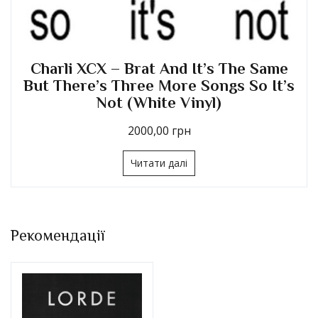
e Same
Charli XCX – Crash (Red & Bl
o It’s
Marbled Vinyl)
1470,00
грн
Читати далі
Рекомендації