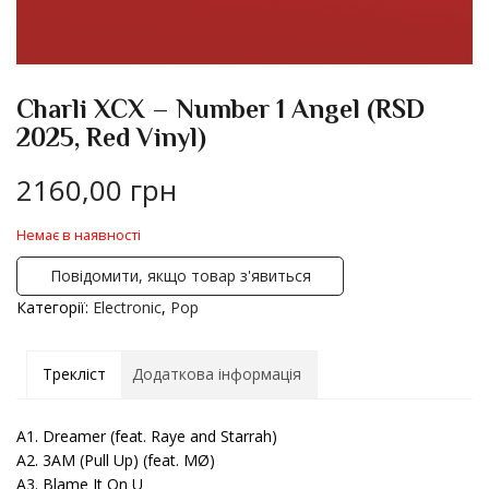
Charli XCX – Number 1 Angel (RSD
2025, Red Vinyl)
2160,00
грн
Немає в наявності
Повідомити, якщо товар з'явиться
Категорії:
Electronic
,
Pop
Трекліст
Додаткова інформація
A1. Dreamer (feat. Raye and Starrah)
A2. 3AM (Pull Up) (feat. MØ)
A3. Blame It On U