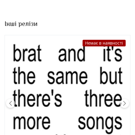
Інші релізи
аявності
Немає в на