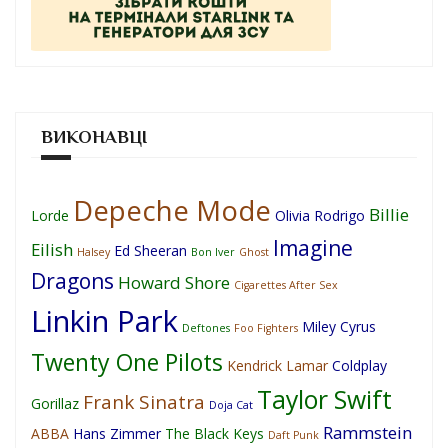
ВИКОНАВЦІ
Depeche Mode
Billie
Lorde
Olivia Rodrigo
Imagine
Eilish
Ed Sheeran
Halsey
Bon Iver
Ghost
Dragons
Howard Shore
Cigarettes After Sex
Linkin Park
Miley Cyrus
Deftones
Foo Fighters
Twenty One Pilots
Kendrick Lamar
Coldplay
Taylor Swift
Frank Sinatra
Gorillaz
Doja Cat
Rammstein
ABBA
Hans Zimmer
The Black Keys
Daft Punk