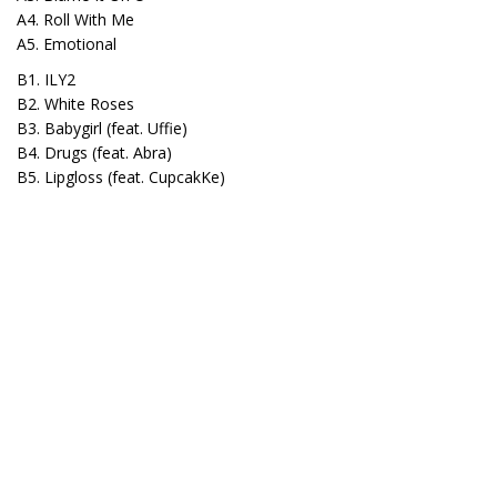
A4. Roll With Me
A5. Emotional
B1. ILY2
B2. White Roses
B3. Babygirl (feat. Uffie)
B4. Drugs (feat. Abra)
B5. Lipgloss (feat. CupcakKe)