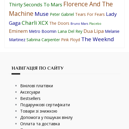
Florence And The
Thirty Seconds To Mars
Machine
Muse
Lady
Peter Gabriel
Tears For Fears
Charli XCX
Gaga
The Doors
Bruno Mars
Placebo
Eminem
Dua Lipa
Metro Boomin
Lana Del Rey
Melanie
The Weeknd
Martinez
Sabrina Carpenter
Pink Floyd
НАВІГАЦІЯ ПО САЙТУ
Вінілові платівки
Аксесуари
Bestsellers
Подарункові сертифікати
Товари зі знижкою
Допомога у пошуках вінілу
Оплата та доставка