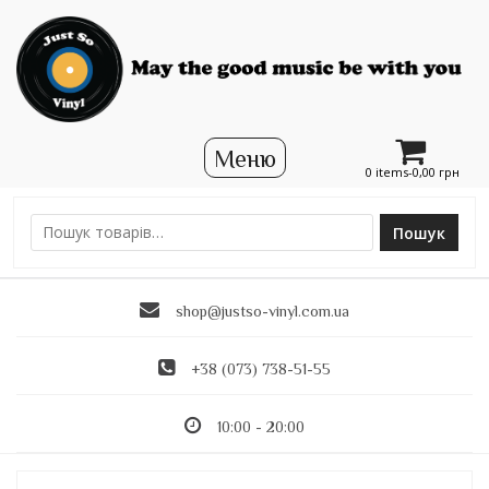
0 items-
0,00
грн
Пошук
Ш
у
к
shop@justso-vinyl.com.ua
а
т
и
+38 (073) 738-51-55
:
10:00 - 20:00