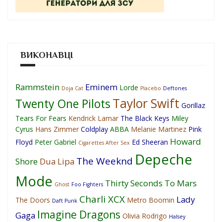
ВИКОНАВЦІ
Rammstein
Eminem
Lorde
Doja Cat
Placebo
Deftones
Taylor Swift
Twenty One Pilots
Gorillaz
Tears For Fears
Kendrick Lamar
The Black Keys
Miley
Cyrus
Hans Zimmer
Coldplay
ABBA
Melanie Martinez
Pink
Howard
Floyd
Peter Gabriel
Ed Sheeran
Cigarettes After Sex
Depeche
The Weeknd
Shore
Dua Lipa
Mode
Thirty Seconds To Mars
Ghost
Foo Fighters
Charli XCX
Lady
The Doors
Metro Boomin
Daft Punk
Imagine Dragons
Gaga
Olivia Rodrigo
Halsey