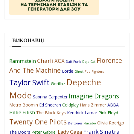
ВИКОНАВЦІ
Florence
Charli XCX
Rammstein
Daft Punk
Doja Cat
And The Machine
Lorde
Ghost
Foo Fighters
Depeche
Taylor Swift
Gorillaz
Mode
Imagine Dragons
Sabrina Carpenter
Metro Boomin
Ed Sheeran
Coldplay
Hans Zimmer
ABBA
Billie Eilish
The Black Keys
Kendrick Lamar
Pink Floyd
Twenty One Pilots
Olivia Rodrigo
Deftones
Placebo
Frank Sinatra
Lady Gaga
The Doors
Peter Gabriel