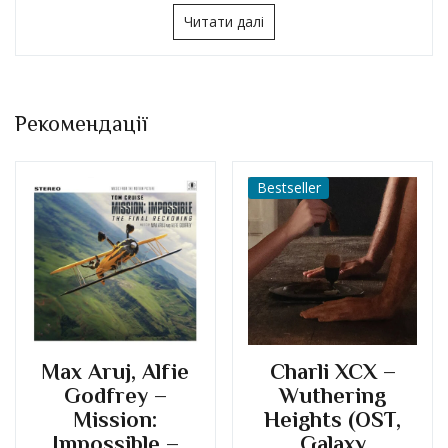
Рекомендації
Bestseller
Charli XCX –
Max Aruj, Alfie
Wuthering
Godfrey –
Heights (OST,
Mission:
Galaxy
Impossible –