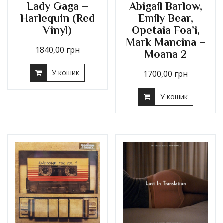
Lady Gaga –
Abigail Barlow,
Harlequin (Red
Emily Bear,
Vinyl)
Opetaia Foa’i,
Mark Mancina –
1840,00
грн
Moana 2
У кошик
1700,00
грн
У кошик