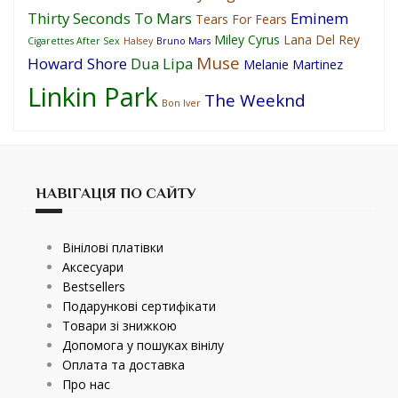
Thirty Seconds To Mars
Eminem
Tears For Fears
Miley Cyrus
Lana Del Rey
Cigarettes After Sex
Halsey
Bruno Mars
Muse
Howard Shore
Dua Lipa
Melanie Martinez
Linkin Park
The Weeknd
Bon Iver
НАВІГАЦІЯ ПО САЙТУ
Вінілові платівки
Аксесуари
Bestsellers
Подарункові сертифікати
Товари зі знижкою
Допомога у пошуках вінілу
Оплата та доставка
Про нас