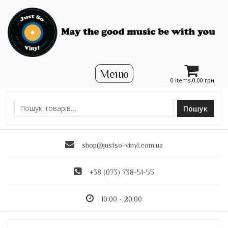
0 items-
0,00
грн
Пошук
Ш
у
к
shop@justso-vinyl.com.ua
а
т
и
+38 (073) 738-51-55
:
10:00 - 20:00