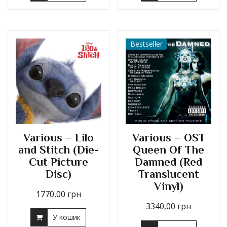
Bestseller
Various – Lilo
Various – OST
and Stitch (Die-
Queen Of The
Cut Picture
Damned (Red
Disc)
Translucent
Vinyl)
1770,00
грн
3340,00
грн
У кошик