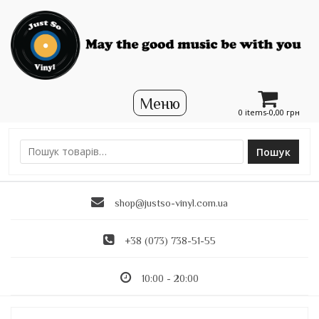
0 items-
0,00
грн
Пошук
Ш
у
к
shop@justso-vinyl.com.ua
а
т
и
+38 (073) 738-51-55
:
10:00 - 20:00