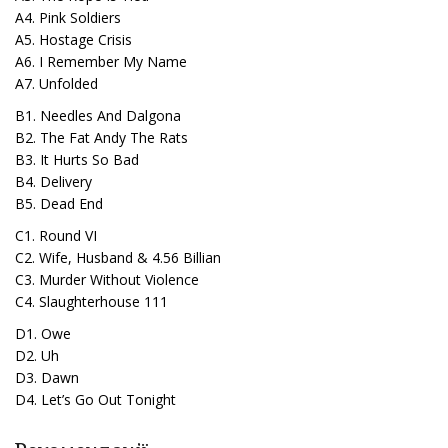
А4. Pink Soldiers
А5. Hostage Crisis
А6. I Remember My Name
А7. Unfolded
B1. Needles And Dalgona
B2. The Fat Andy The Rats
B3. It Hurts So Bad
B4. Delivery
B5. Dead End
C1. Round VI
C2. Wife, Husband & 4.56 Billian
C3. Murder Without Violence
C4. Slaughterhouse 111
D1. Owe
D2. Uh
D3. Dawn
D4. Let’s Go Out Tonight