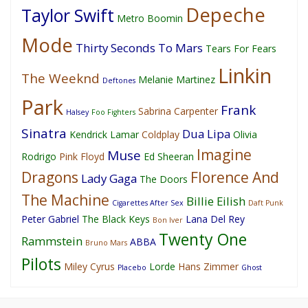
Depeche
Taylor Swift
Metro Boomin
Mode
Thirty Seconds To Mars
Tears For Fears
Linkin
The Weeknd
Melanie Martinez
Deftones
Park
Frank
Sabrina Carpenter
Halsey
Foo Fighters
Sinatra
Dua Lipa
Kendrick Lamar
Coldplay
Olivia
Imagine
Muse
Rodrigo
Pink Floyd
Ed Sheeran
Dragons
Florence And
Lady Gaga
The Doors
The Machine
Billie Eilish
Cigarettes After Sex
Daft Punk
Peter Gabriel
The Black Keys
Lana Del Rey
Bon Iver
Twenty One
Rammstein
ABBA
Bruno Mars
Pilots
Miley Cyrus
Lorde
Hans Zimmer
Placebo
Ghost