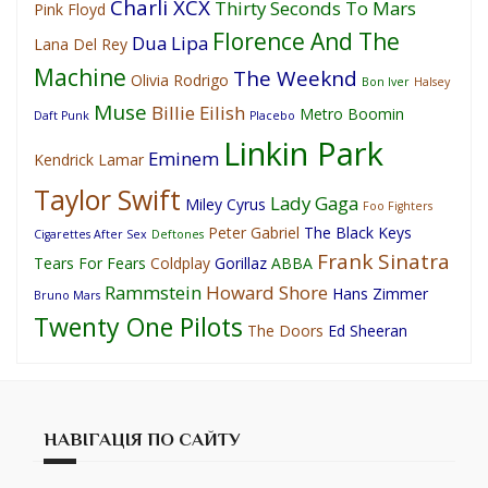
Charli XCX
Thirty Seconds To Mars
Pink Floyd
Florence And The
Dua Lipa
Lana Del Rey
Machine
The Weeknd
Olivia Rodrigo
Bon Iver
Halsey
Muse
Billie Eilish
Metro Boomin
Daft Punk
Placebo
Linkin Park
Eminem
Kendrick Lamar
Taylor Swift
Lady Gaga
Miley Cyrus
Foo Fighters
Peter Gabriel
The Black Keys
Cigarettes After Sex
Deftones
Frank Sinatra
Tears For Fears
Coldplay
Gorillaz
ABBA
Rammstein
Howard Shore
Hans Zimmer
Bruno Mars
Twenty One Pilots
The Doors
Ed Sheeran
НАВІГАЦІЯ ПО САЙТУ