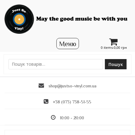
0 items-
0,00
грн
Пошук
Ш
у
к
shop@justso-vinyl.com.ua
а
т
и
+38 (073) 738-51-55
:
10:00 - 20:00