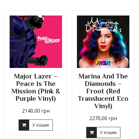
Major Lazer –
Marina And The
Peace Is The
Diamonds –
Mission (Pink &
Froot (Red
Purple Vinyl)
Translucent Eco
Vinyl)
2140,00
грн
2270,00
грн
У кошик
У кошик