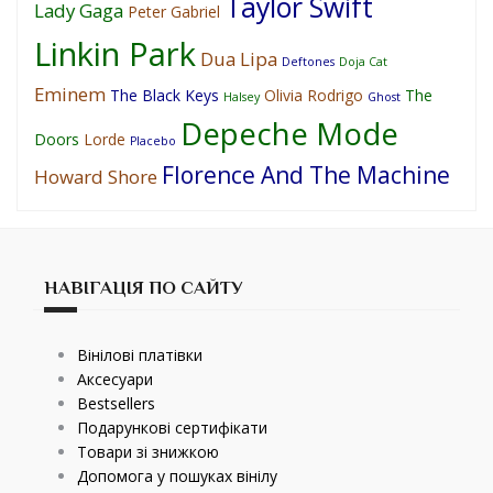
Taylor Swift
Lady Gaga
Peter Gabriel
Linkin Park
Dua Lipa
Deftones
Doja Cat
Eminem
The Black Keys
Olivia Rodrigo
The
Halsey
Ghost
Depeche Mode
Doors
Lorde
Placebo
Florence And The Machine
Howard Shore
НАВІГАЦІЯ ПО САЙТУ
Вінілові платівки
Аксесуари
Bestsellers
Подарункові сертифікати
Товари зі знижкою
Допомога у пошуках вінілу