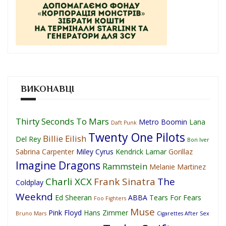
ВИКОНАВЦІ
Thirty Seconds To Mars
Metro Boomin
Lana
Daft Punk
Twenty One Pilots
Billie Eilish
Del Rey
Bon Iver
Sabrina Carpenter
Miley Cyrus
Kendrick Lamar
Gorillaz
Imagine Dragons
Rammstein
Melanie Martinez
Charli XCX
Frank Sinatra
The
Coldplay
Weeknd
Ed Sheeran
ABBA
Tears For Fears
Foo Fighters
Muse
Pink Floyd
Hans Zimmer
Bruno Mars
Cigarettes After Sex