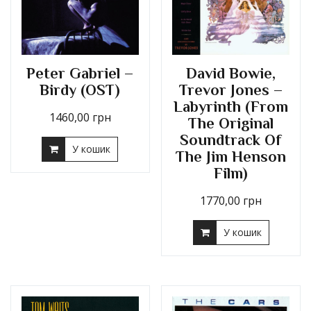
Peter Gabriel –
David Bowie,
Birdy (OST)
Trevor Jones –
Labyrinth (From
1460,00
грн
The Original
Soundtrack Of
У кошик
The Jim Henson
Film)
1770,00
грн
У кошик