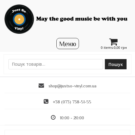
0 items-
0,00
грн
Пошук
Ш
у
к
shop@justso-vinyl.com.ua
а
т
и
+38 (073) 738-51-55
:
10:00 - 20:00