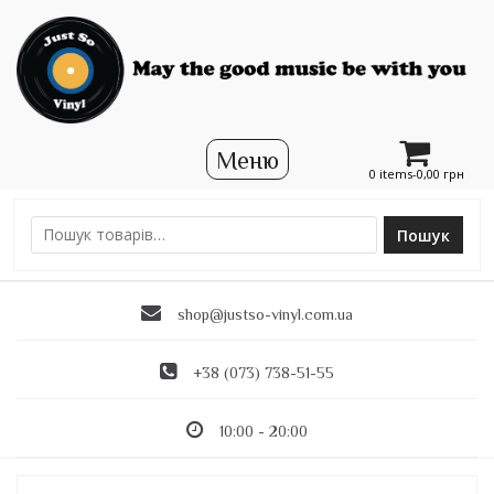
0 items-
0,00
грн
Пошук
Ш
у
к
shop@justso-vinyl.com.ua
а
т
и
+38 (073) 738-51-55
:
10:00 - 20:00