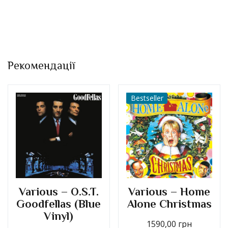
Рекомендації
Bestseller
Various – O.S.T.
Various – Home
Goodfellas (Blue
Alone Christmas
Vinyl)
1590,00
грн