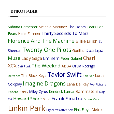
ВИКОНАВЦІ
Sabrina Carpenter
Melanie Martinez
The Doors
Tears For
Thirty Seconds To Mars
Fears
Hans Zimmer
Florence And The Machine
Billie Eilish
Ed
Twenty One Pilots
Dua Lipa
Sheeran
Gorillaz
Muse
Charli
Lady Gaga
Eminem
Peter Gabriel
XCX
The Weeknd
ABBA
Olivia Rodrigo
Daft Punk
Taylor Swift
The Black Keys
Lorde
Deftones
Bon Iver
Imagine Dragons
Coldplay
Lana Del Rey
Foo Fighters
Rammstein
Miley Cyrus
Kendrick Lamar
Placebo
Halsey
Doja
Frank Sinatra
Howard Shore
Cat
Ghost
Bruno Mars
Linkin Park
Pink Floyd
Metro
Cigarettes After Sex