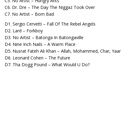
C5. No Artist – Hungry Ants
C6. Dr. Dre – The Day The Niggaz Took Over
C7. No Artist – Born Bad
D1. Sergio Cervetti – Fall Of The Rebel Angels
D2. Lard – Forkboy
D3. No Artist – Batonga In Batongaville
D4. Nine Inch Nails – A Warm Place
D5. Nusrat Fateh Ali Khan – Allah, Mohammed, Char, Yaar
D6. Leonard Cohen – The Future
D7. Tha Dogg Pound – What Would U Do?