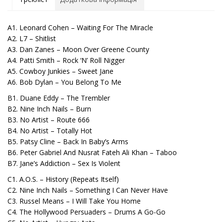
A1. Leonard Cohen – Waiting For The Miracle
A2. L7 – Shitlist
A3. Dan Zanes – Moon Over Greene County
A4. Patti Smith – Rock ‘N’ Roll Nigger
A5. Cowboy Junkies – Sweet Jane
A6. Bob Dylan – You Belong To Me
B1. Duane Eddy – The Trembler
B2. Nine Inch Nails – Burn
B3. No Artist – Route 666
B4. No Artist – Totally Hot
B5. Patsy Cline – Back In Baby’s Arms
B6. Peter Gabriel And Nusrat Fateh Ali Khan – Taboo
B7. Jane’s Addiction – Sex Is Violent
C1. A.O.S. – History (Repeats Itself)
C2. Nine Inch Nails – Something I Can Never Have
C3. Russel Means – I Will Take You Home
C4. The Hollywood Persuaders – Drums A Go-Go