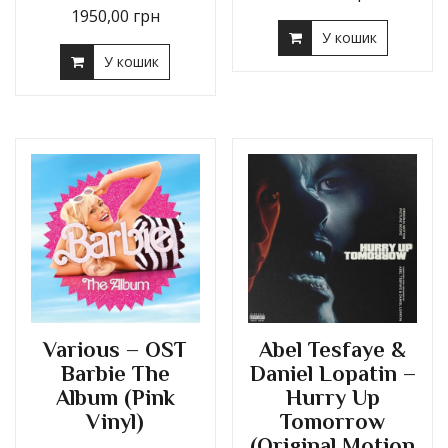
1950,00
грн
У кошик
У кошик
Various – OST
Abel Tesfaye &
Barbie The
Daniel Lopatin –
Album (Pink
Hurry Up
Vinyl)
Tomorrow
(Original Motion