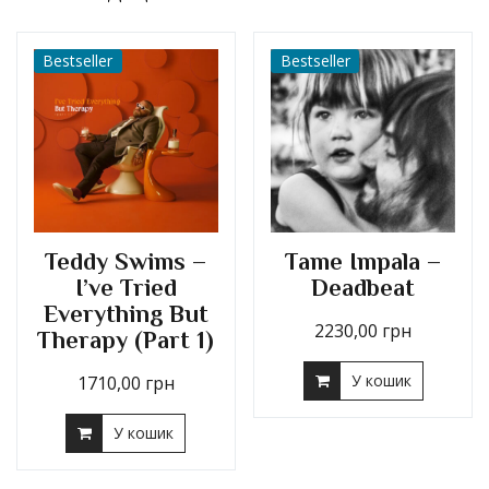
Bestseller
Bestseller
Teddy Swims –
Tame Impala –
I’ve Tried
Deadbeat
Everything But
2230,00
грн
Therapy (Part 1)
У кошик
1710,00
грн
У кошик