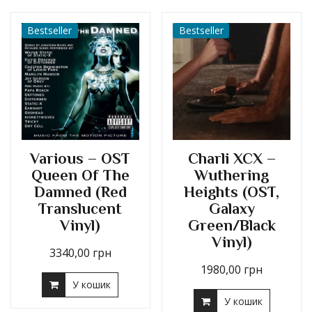
Bestseller
Bestseller
Charli XCX –
Various – OST
Wuthering
Queen Of The
Heights (OST,
Damned (Red
Galaxy
Translucent
Green/Black
Vinyl)
Vinyl)
3340,00
грн
1980,00
грн
У кошик
У кошик