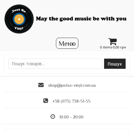
0 items-
0,00
грн
Пошук
Ш
у
к
shop@justso-vinyl.com.ua
а
т
и
+38 (073) 738-51-55
:
10:00 - 20:00