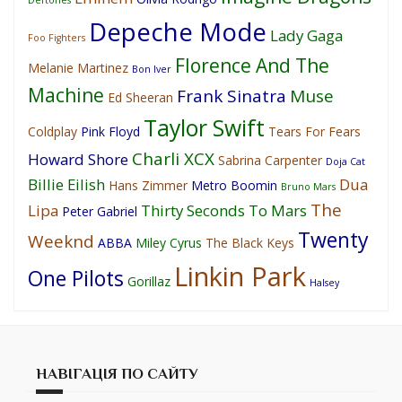
Deftones
Depeche Mode
Lady Gaga
Foo Fighters
Florence And The
Melanie Martinez
Bon Iver
Machine
Frank Sinatra
Muse
Ed Sheeran
Taylor Swift
Coldplay
Pink Floyd
Tears For Fears
Charli XCX
Howard Shore
Sabrina Carpenter
Doja Cat
Billie Eilish
Dua
Hans Zimmer
Metro Boomin
Bruno Mars
The
Lipa
Thirty Seconds To Mars
Peter Gabriel
Twenty
Weeknd
ABBA
Miley Cyrus
The Black Keys
Linkin Park
One Pilots
Gorillaz
Halsey
НАВІГАЦІЯ ПО САЙТУ