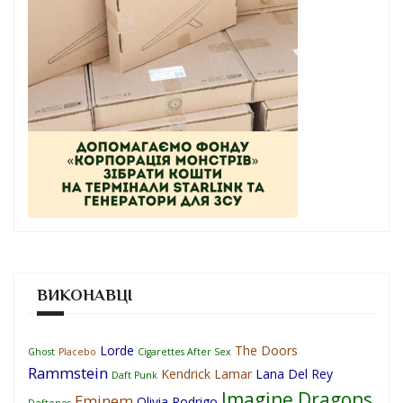
ВИКОНАВЦІ
Lorde
The Doors
Ghost
Placebo
Cigarettes After Sex
Rammstein
Kendrick Lamar
Lana Del Rey
Daft Punk
Imagine Dragons
Eminem
Olivia Rodrigo