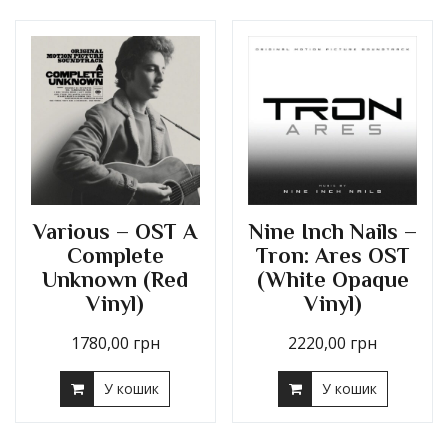
Various – OST A
Nine Inch Nails –
Complete
Tron: Ares OST
Unknown (Red
(White Opaque
Vinyl)
Vinyl)
1780,00
грн
2220,00
грн
У кошик
У кошик