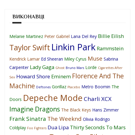
ВИКОНАВЦІ
Billie Eilish
Melanie Martinez
Peter Gabriel
Lana Del Rey
Linkin Park
Taylor Swift
Rammstein
Muse
Kendrick Lamar
Ed Sheeran
Miley Cyrus
Sabrina
Lady Gaga
Carpenter
Lorde
Ghost
Bruno Mars
Cigarettes After
Florence And The
Howard Shore
Eminem
Sex
Machine
Gorillaz
Metro Boomin
The
Deftones
Placebo
Depeche Mode
Charli XCX
Doors
Imagine Dragons
The Black Keys
Hans Zimmer
Frank Sinatra
The Weeknd
Olivia Rodrigo
Dua Lipa
Thirty Seconds To Mars
Coldplay
Foo Fighters