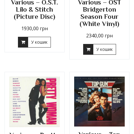
Various – O.S.T.
Various – OST
Lilo & Stitch
Bridgerton
(Picture Disc)
Season Four
(White Vinyl)
1930,00
грн
2340,00
грн
У кошик
У кошик