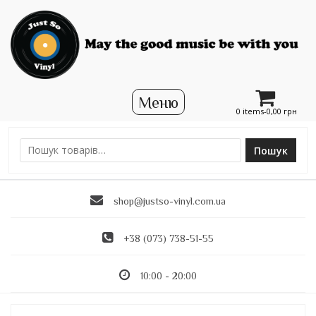
0 items-
0,00
грн
Пошук
Ш
у
к
shop@justso-vinyl.com.ua
а
т
и
+38 (073) 738-51-55
:
10:00 - 20:00