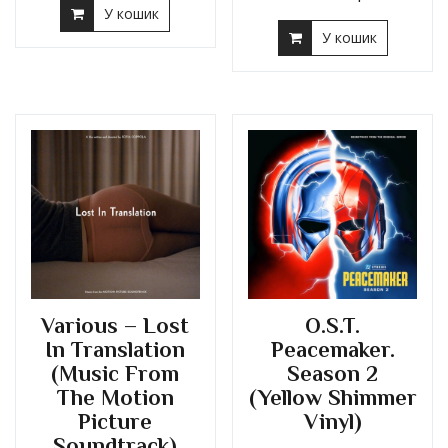
У кошик
У кошик
Various – Lost
O.S.T.
In Translation
Peacemaker.
(Music From
Season 2
The Motion
(Yellow Shimmer
Picture
Vinyl)
Soundtrack)