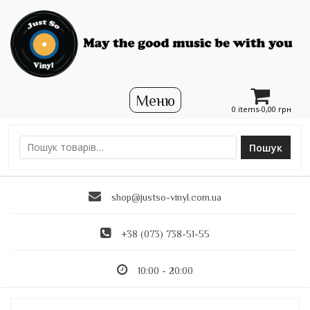
0 items-
0,00
грн
Пошук
Ш
у
к
shop@justso-vinyl.com.ua
а
т
и
+38 (073) 738-51-55
:
10:00 - 20:00