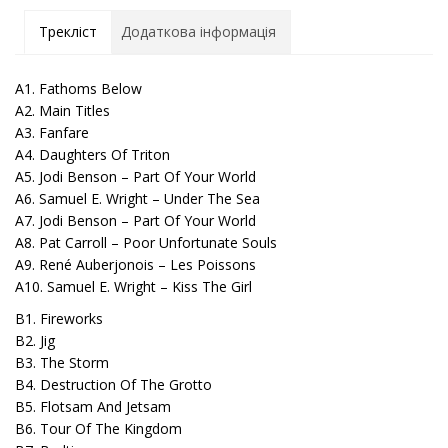
Трекліст
Додаткова інформація
A1. Fathoms Below
A2. Main Titles
A3. Fanfare
A4. Daughters Of Triton
A5. Jodi Benson – Part Of Your World
A6. Samuel E. Wright – Under The Sea
A7. Jodi Benson – Part Of Your World
A8. Pat Carroll – Poor Unfortunate Souls
A9. René Auberjonois – Les Poissons
A10. Samuel E. Wright – Kiss The Girl
B1. Fireworks
B2. Jig
B3. The Storm
B4. Destruction Of The Grotto
B5. Flotsam And Jetsam
B6. Tour Of The Kingdom