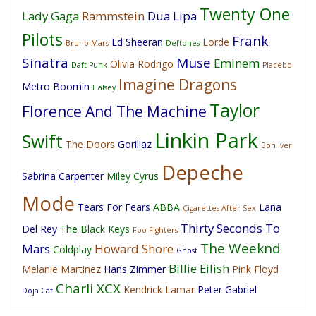
Twenty One
Lady Gaga
Rammstein
Dua Lipa
Pilots
Frank
Ed Sheeran
Lorde
Bruno Mars
Deftones
Sinatra
Muse
Eminem
Olivia Rodrigo
Daft Punk
Placebo
Imagine Dragons
Metro Boomin
Halsey
Taylor
Florence And The Machine
Linkin Park
Swift
The Doors
Gorillaz
Bon Iver
Depeche
Sabrina Carpenter
Miley Cyrus
Mode
Tears For Fears
ABBA
Lana
Cigarettes After Sex
Thirty Seconds To
Del Rey
The Black Keys
Foo Fighters
The Weeknd
Mars
Howard Shore
Coldplay
Ghost
Billie Eilish
Melanie Martinez
Hans Zimmer
Pink Floyd
Charli XCX
Kendrick Lamar
Peter Gabriel
Doja Cat