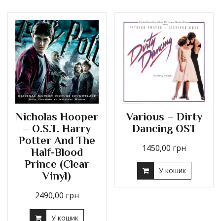
Nicholas Hooper
Various – Dirty
– O.S.T. Harry
Dancing OST
Potter And The
1450,00
грн
Half-Blood
Prince (Clear
У кошик
Vinyl)
2490,00
грн
У кошик